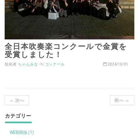
全日本吹奏楽コンクールで金賞を
受賞しました！
投稿者
ちゃんみな
IN
コンクール
2024/10/31
← 次へ
前へ →
カテゴリー
WEB関係 (1)