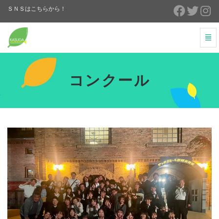
ＳＮＳはこちらから！
ナ
ビ
コ
ゲ
ン
ー
ク
コンクール
シ
ー
ョ
ル
ン
-
の
ホ
切
ー
り
ム
替
へ
え
戻
る